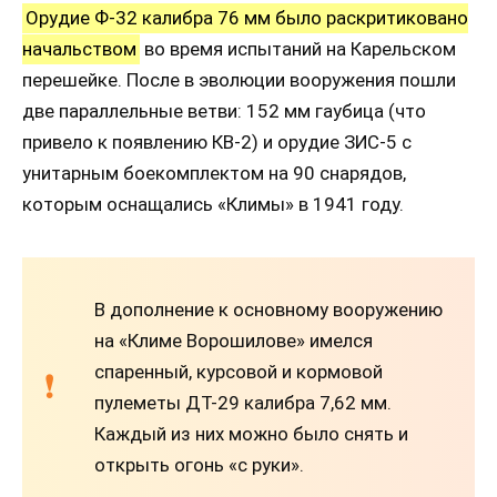
Орудие Ф-32 калибра 76 мм было раскритиковано
начальством
во время испытаний на Карельском
перешейке. После в эволюции вооружения пошли
две параллельные ветви: 152 мм гаубица (что
привело к появлению КВ-2) и орудие ЗИС-5 с
унитарным боекомплектом на 90 снарядов,
которым оснащались «Климы» в 1941 году.
В дополнение к основному вооружению
на «Климе Ворошилове» имелся
спаренный, курсовой и кормовой
пулеметы ДТ-29 калибра 7,62 мм.
Каждый из них можно было снять и
открыть огонь «с руки».