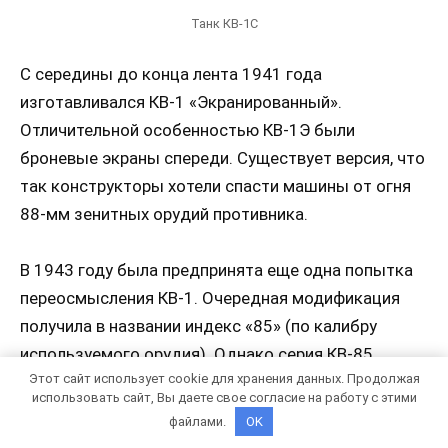
Танк КВ-1С
С середины до конца лента 1941 года
изготавливался КВ-1 «Экранированный».
Отличительной особенностью КВ-1Э были
броневые экраны спереди. Существует версия, что
так конструкторы хотели спасти машины от огня
88-мм зенитных орудий противника.
В 1943 году была предпринята еще одна попытка
переосмысления КВ-1. Очередная модификация
получила в названии индекс «85» (по калибру
используемого орудия). Однако серия КВ-85
Этот сайт использует cookie для хранения данных. Продолжая
составила суммарно менее 150 машин, поэтому
использовать сайт, Вы даете свое согласие на работу с этими
значимого следа в военной истории не оставила.
файлами.
OK