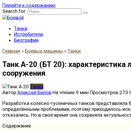
Перейти к содержанию
Search for:
Танки
Истребители
Биографии
Главная
»
Боевые машины
»
Танки
Танк А-20 (БТ 20): характеристика
сооружения
Танки
Автор
Алексей Белов
На чтение
9 мин
Просмотров
273
Разработка колёсно-гусеничных танков представляла б
определёнными проблемами, поэтому приходилось иска
отказались. Но в своё время она сохраняла актуальност
Содержание