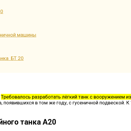
20
сеничной машины
анка БТ 20
.
Требовалось разработать лёгкий танк с вооружением из
в, появившихся в том же году, с гусеничной подвеской. 
йного танка А20