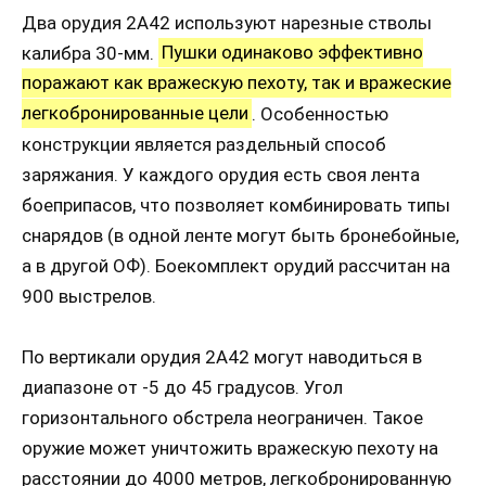
Два орудия 2А42 используют нарезные стволы
калибра 30-мм.
Пушки одинаково эффективно
поражают как вражескую пехоту, так и вражеские
легкобронированные цели
. Особенностью
конструкции является раздельный способ
заряжания. У каждого орудия есть своя лента
боеприпасов, что позволяет комбинировать типы
снарядов (в одной ленте могут быть бронебойные,
а в другой ОФ). Боекомплект орудий рассчитан на
900 выстрелов.
По вертикали орудия 2А42 могут наводиться в
диапазоне от -5 до 45 градусов. Угол
горизонтального обстрела неограничен. Такое
оружие может уничтожить вражескую пехоту на
расстоянии до 4000 метров, легкобронированную