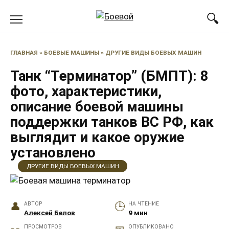
Перейти
к
содержанию
ГЛАВНАЯ
»
БОЕВЫЕ МАШИНЫ
»
ДРУГИЕ ВИДЫ БОЕВЫХ МАШИН
Танк “Терминатор” (БМПТ): 8
фото, характеристики,
описание боевой машины
поддержки танков ВС РФ, как
выглядит и какое оружие
установлено
ДРУГИЕ ВИДЫ БОЕВЫХ МАШИН
АВТОР
НА ЧТЕНИЕ
Алексей Белов
9 мин
ПРОСМОТРОВ
ОПУБЛИКОВАНО