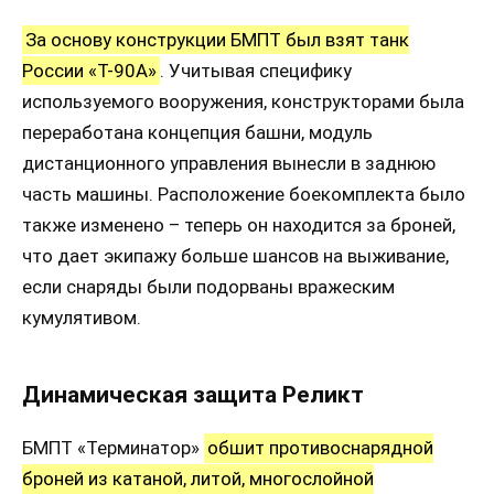
За основу конструкции БМПТ был взят танк
России «Т-90А»
. Учитывая специфику
используемого вооружения, конструкторами была
переработана концепция башни, модуль
дистанционного управления вынесли в заднюю
часть машины. Расположение боекомплекта было
также изменено – теперь он находится за броней,
что дает экипажу больше шансов на выживание,
если снаряды были подорваны вражеским
кумулятивом.
Динамическая защита Реликт
БМПТ «Терминатор»
обшит противоснарядной
броней из катаной, литой, многослойной